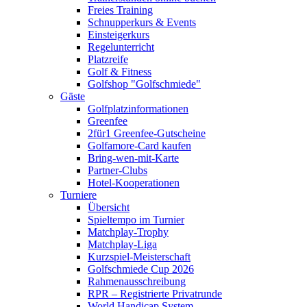
Freies Training
Schnupperkurs & Events
Einsteigerkurs
Regelunterricht
Platzreife
Golf & Fitness
Golfshop "Golfschmiede"
Gäste
Golfplatzinformationen
Greenfee
2für1 Greenfee-Gutscheine
Golfamore-Card kaufen
Bring-wen-mit-Karte
Partner-Clubs
Hotel-Kooperationen
Turniere
Übersicht
Spieltempo im Turnier
Matchplay-Trophy
Matchplay-Liga
Kurzspiel-Meisterschaft
Golfschmiede Cup 2026
Rahmenausschreibung
RPR – Registrierte Privatrunde
World Handicap System