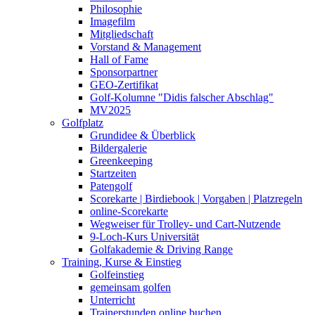
Philosophie
Imagefilm
Mitgliedschaft
Vorstand & Management
Hall of Fame
Sponsorpartner
GEO-Zertifikat
Golf-Kolumne "Didis falscher Abschlag"
MV2025
Golfplatz
Grundidee & Überblick
Bildergalerie
Greenkeeping
Startzeiten
Patengolf
Scorekarte | Birdiebook | Vorgaben | Platzregeln
online-Scorekarte
Wegweiser für Trolley- und Cart-Nutzende
9-Loch-Kurs Universität
Golfakademie & Driving Range
Training, Kurse & Einstieg
Golfeinstieg
gemeinsam golfen
Unterricht
Trainerstunden online buchen