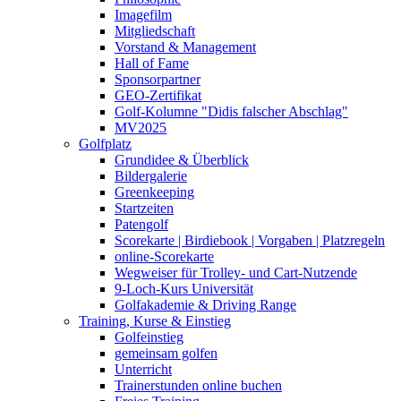
Imagefilm
Mitgliedschaft
Vorstand & Management
Hall of Fame
Sponsorpartner
GEO-Zertifikat
Golf-Kolumne "Didis falscher Abschlag"
MV2025
Golfplatz
Grundidee & Überblick
Bildergalerie
Greenkeeping
Startzeiten
Patengolf
Scorekarte | Birdiebook | Vorgaben | Platzregeln
online-Scorekarte
Wegweiser für Trolley- und Cart-Nutzende
9-Loch-Kurs Universität
Golfakademie & Driving Range
Training, Kurse & Einstieg
Golfeinstieg
gemeinsam golfen
Unterricht
Trainerstunden online buchen