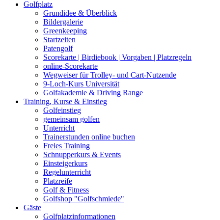
Golfplatz
Grundidee & Überblick
Bildergalerie
Greenkeeping
Startzeiten
Patengolf
Scorekarte | Birdiebook | Vorgaben | Platzregeln
online-Scorekarte
Wegweiser für Trolley- und Cart-Nutzende
9-Loch-Kurs Universität
Golfakademie & Driving Range
Training, Kurse & Einstieg
Golfeinstieg
gemeinsam golfen
Unterricht
Trainerstunden online buchen
Freies Training
Schnupperkurs & Events
Einsteigerkurs
Regelunterricht
Platzreife
Golf & Fitness
Golfshop "Golfschmiede"
Gäste
Golfplatzinformationen