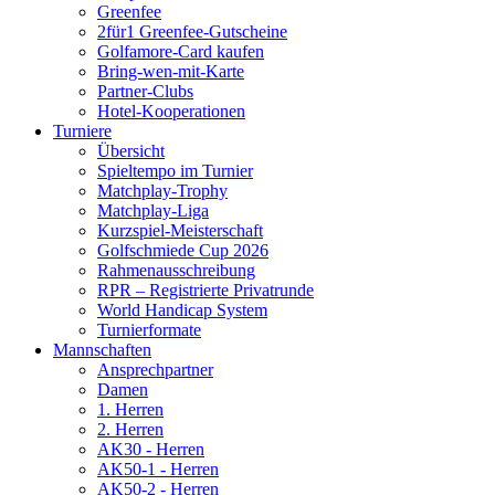
Greenfee
2für1 Greenfee-Gutscheine
Golfamore-Card kaufen
Bring-wen-mit-Karte
Partner-Clubs
Hotel-Kooperationen
Turniere
Übersicht
Spieltempo im Turnier
Matchplay-Trophy
Matchplay-Liga
Kurzspiel-Meisterschaft
Golfschmiede Cup 2026
Rahmenausschreibung
RPR – Registrierte Privatrunde
World Handicap System
Turnierformate
Mannschaften
Ansprechpartner
Damen
1. Herren
2. Herren
AK30 - Herren
AK50-1 - Herren
AK50-2 - Herren