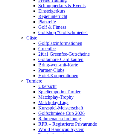
Freies Training
Schnupperkurs & Events
Einsteigerkurs
Regelunterricht
Platzreife
Golf & Fitness
Golfshop "Golfschmiede"
Gäste
Golfplatzinformationen
Greenfee
2für1 Greenfee-Gutscheine
Golfamore-Card kaufen
Bring-wen-mit-Karte
Partner-Clubs
Hotel-Kooperationen
Turniere
Übersicht
Spieltempo im Turnier
Matchplay-Trophy
Matchplay-Liga
Kurzspiel-Meisterschaft
Golfschmiede Cup 2026
Rahmenausschreibung
RPR – Registrierte Privatrunde
World Handicap System