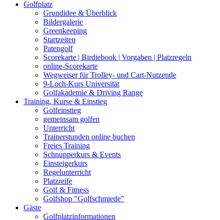
Golfplatz
Grundidee & Überblick
Bildergalerie
Greenkeeping
Startzeiten
Patengolf
Scorekarte | Birdiebook | Vorgaben | Platzregeln
online-Scorekarte
Wegweiser für Trolley- und Cart-Nutzende
9-Loch-Kurs Universität
Golfakademie & Driving Range
Training, Kurse & Einstieg
Golfeinstieg
gemeinsam golfen
Unterricht
Trainerstunden online buchen
Freies Training
Schnupperkurs & Events
Einsteigerkurs
Regelunterricht
Platzreife
Golf & Fitness
Golfshop "Golfschmiede"
Gäste
Golfplatzinformationen