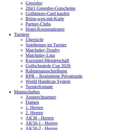
Greenfee
2für1 Greenfee-Gutscheine
Golfamore-Card kaufen
Bring-wen-mit-Karte
Partner-Clubs
Hotel-Kooperationen
Turniere
Übersicht
Spieltempo im Turnier
Matchplay-Trophy
Matchplay-Liga
Kurzspiel-Meisterschaft
Golfschmiede Cup 2026
Rahmenausschreibung
RPR – Registrierte Privatrunde
World Handicap System
Turnierformate
Mannschaften
Ansprechpartner
Damen
1. Herren
2. Herren
AK30 - Herren
AK50-1 - Herren
AK50-2 - Herren