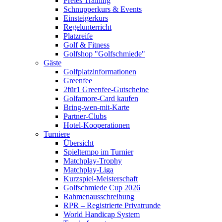
Freies Training
Schnupperkurs & Events
Einsteigerkurs
Regelunterricht
Platzreife
Golf & Fitness
Golfshop "Golfschmiede"
Gäste
Golfplatzinformationen
Greenfee
2für1 Greenfee-Gutscheine
Golfamore-Card kaufen
Bring-wen-mit-Karte
Partner-Clubs
Hotel-Kooperationen
Turniere
Übersicht
Spieltempo im Turnier
Matchplay-Trophy
Matchplay-Liga
Kurzspiel-Meisterschaft
Golfschmiede Cup 2026
Rahmenausschreibung
RPR – Registrierte Privatrunde
World Handicap System