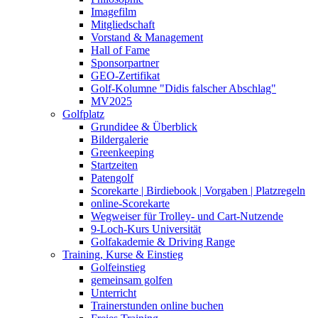
Imagefilm
Mitgliedschaft
Vorstand & Management
Hall of Fame
Sponsorpartner
GEO-Zertifikat
Golf-Kolumne "Didis falscher Abschlag"
MV2025
Golfplatz
Grundidee & Überblick
Bildergalerie
Greenkeeping
Startzeiten
Patengolf
Scorekarte | Birdiebook | Vorgaben | Platzregeln
online-Scorekarte
Wegweiser für Trolley- und Cart-Nutzende
9-Loch-Kurs Universität
Golfakademie & Driving Range
Training, Kurse & Einstieg
Golfeinstieg
gemeinsam golfen
Unterricht
Trainerstunden online buchen