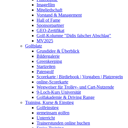
Imagefilm
Mitgliedschaft
Vorstand & Management
Hall of Fame
Sponsorpartner
GEO-Zertifikat
Golf-Kolumne "Didis falscher Abschlag"
MV2025
Golfplatz
Grundidee & Überblick
Bildergalerie
Greenkeeping
Startzeiten
Patengolf
Scorekarte | Birdiebook | Vorgaben | Platzregeln
online-Scorekarte
Wegweiser für Trolley- und Cart-Nutzende
9-Loch-Kurs Universität
Golfakademie & Driving Range
Training, Kurse & Einstieg
Golfeinstieg
gemeinsam golfen
Unterricht
Trainerstunden online buchen