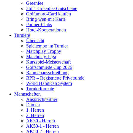
Greenfee
2für1 Greenfee-Gutscheine
Golfamore-Card kaufen
Bring-wen-mit-Karte
Partner-Clubs
Hotel-Kooperationen
Turniere
Übersicht
Spieltempo im Turnier
Matchplay-Trophy
Matchplay-Liga
Kurzspiel-Meisterschaft
Golfschmiede Cup 2026
Rahmenausschreibung
RPR – Registrierte Privatrunde
World Handicap System
Turnierformate
Mannschaften
Ansprechpartner
Damen
1. Herren
2. Herren
AK30 - Herren
AK50-1 - Herren
AK50-2 - Herren