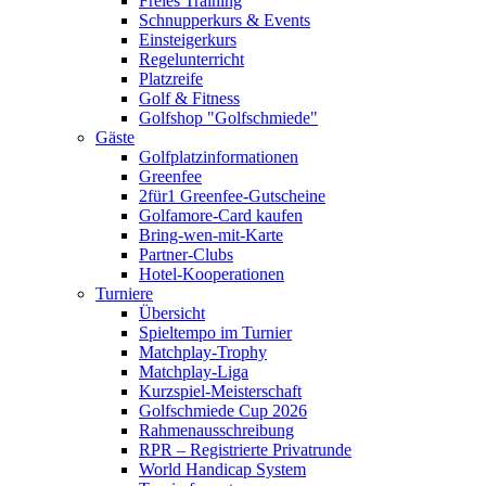
Freies Training
Schnupperkurs & Events
Einsteigerkurs
Regelunterricht
Platzreife
Golf & Fitness
Golfshop "Golfschmiede"
Gäste
Golfplatzinformationen
Greenfee
2für1 Greenfee-Gutscheine
Golfamore-Card kaufen
Bring-wen-mit-Karte
Partner-Clubs
Hotel-Kooperationen
Turniere
Übersicht
Spieltempo im Turnier
Matchplay-Trophy
Matchplay-Liga
Kurzspiel-Meisterschaft
Golfschmiede Cup 2026
Rahmenausschreibung
RPR – Registrierte Privatrunde
World Handicap System