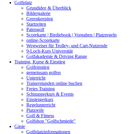
Golfplatz
Grundidee & Überblick
Bildergalerie
Greenkeeping
Startzeiten
Patengolf
Scorekarte | Birdiebook | Vorgaben | Platzregeln
online-Scorekarte
Wegweiser für Trolley- und Cart-Nutzende
9-Loch-Kurs Universität
Golfakademie & Driving Range
Training, Kurse & Einstieg
Golfeinstieg
gemeinsam golfen
Unterricht
Trainerstunden online buchen
Freies Training
Schnupperkurs & Events
Einsteigerkurs
Regelunterricht
Platzreife
Golf & Fitness
Golfshop "Golfschmiede"
Gäste
Golfplatzinformationen