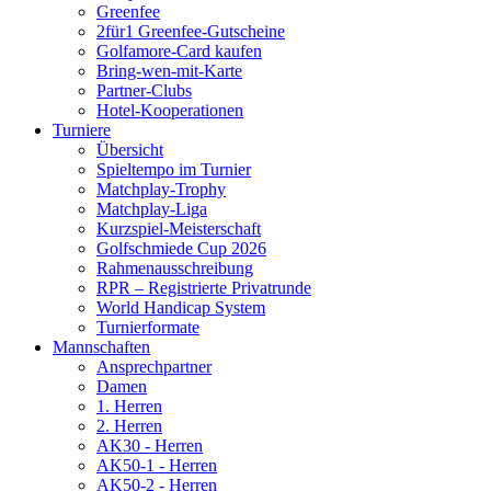
Greenfee
2für1 Greenfee-Gutscheine
Golfamore-Card kaufen
Bring-wen-mit-Karte
Partner-Clubs
Hotel-Kooperationen
Turniere
Übersicht
Spieltempo im Turnier
Matchplay-Trophy
Matchplay-Liga
Kurzspiel-Meisterschaft
Golfschmiede Cup 2026
Rahmenausschreibung
RPR – Registrierte Privatrunde
World Handicap System
Turnierformate
Mannschaften
Ansprechpartner
Damen
1. Herren
2. Herren
AK30 - Herren
AK50-1 - Herren
AK50-2 - Herren