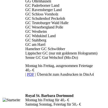
GG Ottenhausen
GC Paderborner Land
GC Ravensberger Land
GC Schloss Vornholz
GC Schultenhof Peckeloh
GC Teutoburger Wald Halle
GC Weserbergland Polle
GC Westheim
GC Widukind Land
GC Stahlberg
GC am Harrl
Hamelner GC Schwöbber
Lippischer GC (nur mit goldenem Hologramm)
Senne GC Gut Welschof (Mo-Do)
Montag bis Freitag, ausgenommen Feiertage
40,- €
|
PDF
| Übersicht zum Ausdrucken in DinA4
Royal St. Barbara Dortmund
Montag bis Freitag für 40,- €
Samstag Sonntag, Feiertag für 50,- €