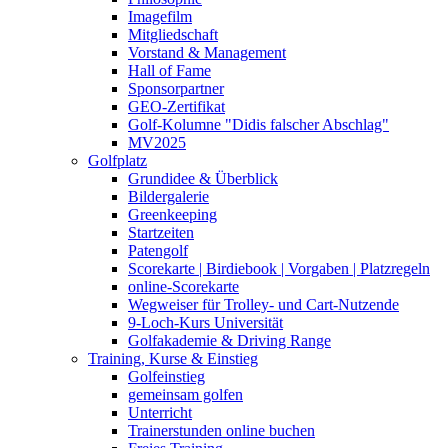
Imagefilm
Mitgliedschaft
Vorstand & Management
Hall of Fame
Sponsorpartner
GEO-Zertifikat
Golf-Kolumne "Didis falscher Abschlag"
MV2025
Golfplatz
Grundidee & Überblick
Bildergalerie
Greenkeeping
Startzeiten
Patengolf
Scorekarte | Birdiebook | Vorgaben | Platzregeln
online-Scorekarte
Wegweiser für Trolley- und Cart-Nutzende
9-Loch-Kurs Universität
Golfakademie & Driving Range
Training, Kurse & Einstieg
Golfeinstieg
gemeinsam golfen
Unterricht
Trainerstunden online buchen