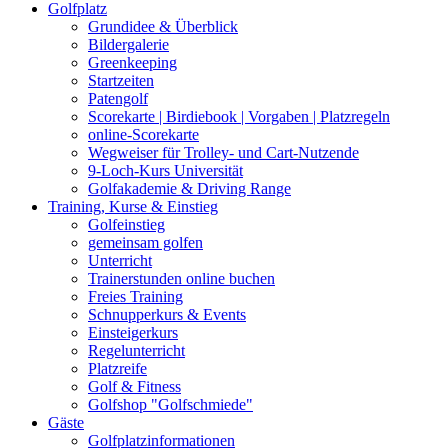
Golfplatz
Grundidee & Überblick
Bildergalerie
Greenkeeping
Startzeiten
Patengolf
Scorekarte | Birdiebook | Vorgaben | Platzregeln
online-Scorekarte
Wegweiser für Trolley- und Cart-Nutzende
9-Loch-Kurs Universität
Golfakademie & Driving Range
Training, Kurse & Einstieg
Golfeinstieg
gemeinsam golfen
Unterricht
Trainerstunden online buchen
Freies Training
Schnupperkurs & Events
Einsteigerkurs
Regelunterricht
Platzreife
Golf & Fitness
Golfshop "Golfschmiede"
Gäste
Golfplatzinformationen