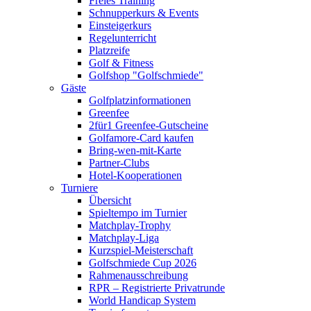
Freies Training
Schnupperkurs & Events
Einsteigerkurs
Regelunterricht
Platzreife
Golf & Fitness
Golfshop "Golfschmiede"
Gäste
Golfplatzinformationen
Greenfee
2für1 Greenfee-Gutscheine
Golfamore-Card kaufen
Bring-wen-mit-Karte
Partner-Clubs
Hotel-Kooperationen
Turniere
Übersicht
Spieltempo im Turnier
Matchplay-Trophy
Matchplay-Liga
Kurzspiel-Meisterschaft
Golfschmiede Cup 2026
Rahmenausschreibung
RPR – Registrierte Privatrunde
World Handicap System